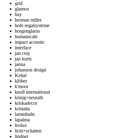
grid
glamox
hay
herman miller
hofe regalsysteme
horgenglarus
humanscale
impact acoustic
interface
jan cray
jan kurtz
janua
johanson design
Kettal
klöber
k'moor
knoll international
könig+neurath
kriskadecor
kristalia
lammhults
lapalma
leolux
licht+schatten
lindner