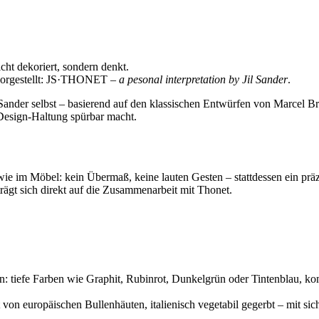
cht dekoriert, sondern denkt.
 vorgestellt: JS·THONET –
a pesonal interpretation by Jil Sander
.
l Sander selbst – basierend auf den klassischen Entwürfen von Marcel B
 Design-Haltung spürbar macht.
 wie im Möbel: kein Übermaß, keine lauten Gesten – stattdessen ein prä
rägt sich direkt auf die Zusammenarbeit mit Thonet.
tion: tiefe Farben wie Graphit, Rubinrot, Dunkelgrün oder Tintenblau, 
on europäischen Bullenhäuten, italienisch vegetabil gegerbt – mit sichtb