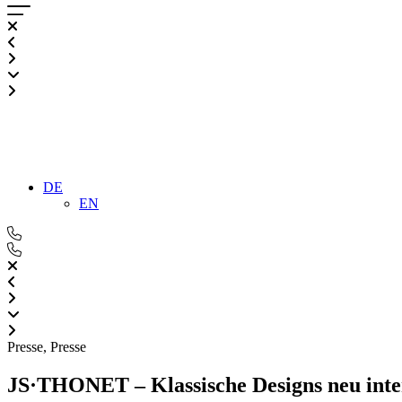
DE
EN
Presse
,
Presse
JS·THONET – Klassische Designs neu inter