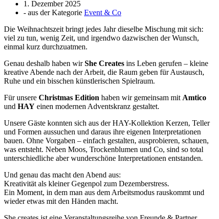
1. Dezember 2025
- aus der Kategorie
Event & Co
Die Weihnachtszeit bringt jedes Jahr dieselbe Mischung mit sich:
viel zu tun, wenig Zeit, und irgendwo dazwischen der Wunsch,
einmal kurz durchzuatmen.
Genau deshalb haben wir
She Creates
ins Leben gerufen – kleine
kreative Abende nach der Arbeit, die Raum geben für Austausch,
Ruhe und ein bisschen künstlerischen Spielraum.
Für unsere
Christmas Edition
haben wir gemeinsam mit
Amtico
und
HAY
einen modernen Adventskranz gestaltet.
Unsere Gäste konnten sich aus der HAY-Kollektion Kerzen, Teller
und Formen aussuchen und daraus ihre eigenen Interpretationen
bauen. Ohne Vorgaben – einfach gestalten, ausprobieren, schauen,
was entsteht. Neben Moos, Trockenblumen und Co, sind so total
unterschiedliche aber wunderschöne Interpretationen entstanden.
Und genau das macht den Abend aus:
Kreativität als kleiner Gegenpol zum Dezemberstress.
Ein Moment, in dem man aus dem Arbeitsmodus rauskommt und
wieder etwas mit den Händen macht.
She creates ist eine Veranstaltungsreihe von Freunde & Partner